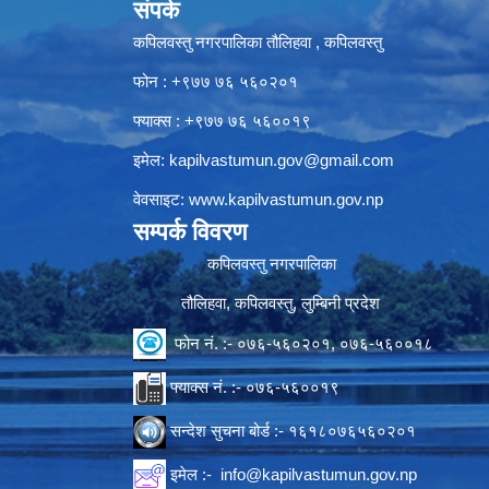
संपर्क
कपिलवस्तु नगरपालिका तौलिहवा , कपिलवस्तु
फोन : +९७७ ७६ ५६०२०१
फ्याक्स : +९७७ ७६ ५६००१९
इमेल:
kapilvastumun.gov@gmail.com
वेवसाइट:
www.kapilvastumun.gov.np
सम्पर्क विवरण
कपिलवस्तु नगरपालिका
तौलिहवा, कपिलवस्तु, लुम्बिनी प्रदेश
फोन नं. :- ०७६-५६०२०१, ०७६-५६००१८
फ्याक्स नं. :- ०७६-५६००१९
सन्देश सुचना बोर्ड :- १६१८०७६५६०२०१
इमेल :-
info@kapilvastumun.gov.np