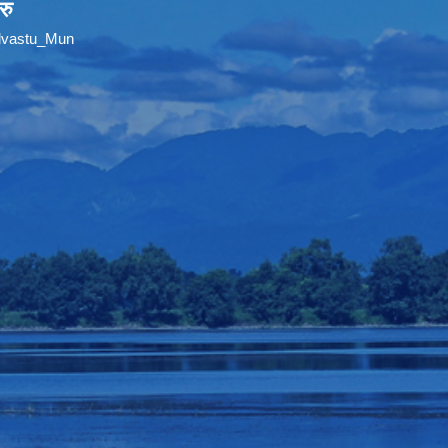
रु
ilvastu_Mun