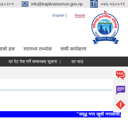
५६०२०१
info@kapilvastumun.gov.np
०७६-५६००१९
English
Nepali
नाको हक
स्वास्थ्य तथ्यांक
सामी कार्यक्रम
 रेट पेश गर्ने सम्बन्धमा सूचना ।
दर भाउ पेश गर्ने सम्बन्धमा ।
दर रेट पेश
"समृद्ध नगर खुसी नगरवासी, स्थिर 