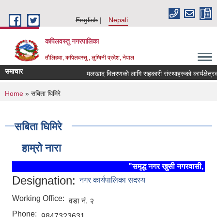
Skip to main content
English
Nepali
कपिलवस्तु नगरपालिका
तौलिहवा, कपिलवस्तु , लुम्बिनी प्रदेश, नेपाल
समाचार
मलखाद वितरणको लागि सहकारी संस्थाहरुको कार्यक्षेत्रको 
You are here
Home
» सबिता घिमिरे
सबिता घिमिरे
हाम्रो नारा
"समृद्ध नगर खुसी नगरवासी, स्थि
Designation:
नगर कार्यपालिका सदस्य
Working Office:
वडा नं. २
Phone:
9847323631