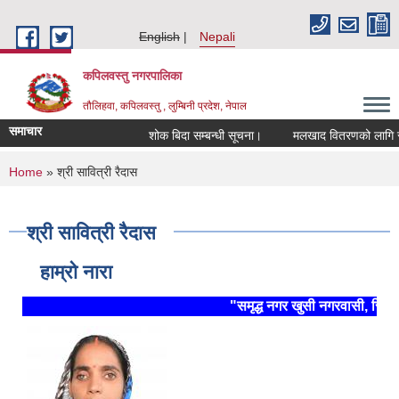
Skip to main content
English
Nepali
कपिलवस्तु नगरपालिका
तौलिहवा, कपिलवस्तु , लुम्बिनी प्रदेश, नेपाल
समाचार
शोक बिदा सम्बन्धी सूचना।
मलखाद वितरणको लागि सहकारी
You are here
Home
» श्री सावित्री रैदास
श्री सावित्री रैदास
हाम्रो नारा
"समृद्ध नगर खुसी नगरवासी, स्थिर 