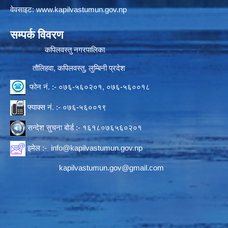
वेवसाइट:
www.kapilvastumun.gov.np
सम्पर्क विवरण
कपिलवस्तु नगरपालिका
तौलिहवा, कपिलवस्तु, लुम्बिनी प्रदेश
फोन नं. :- ०७६-५६०२०१, ०७६-५६००१८
फ्याक्स नं. :- ०७६-५६००१९
सन्देश सुचना बोर्ड :- १६१८०७६५६०२०१
इमेल :-
info@kapilvastumun.gov.np
kapilvastumun.gov@gmail.com