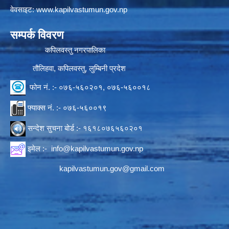
वेवसाइट:
www.kapilvastumun.gov.np
सम्पर्क विवरण
कपिलवस्तु नगरपालिका
तौलिहवा, कपिलवस्तु, लुम्बिनी प्रदेश
फोन नं. :- ०७६-५६०२०१, ०७६-५६००१८
फ्याक्स नं. :- ०७६-५६००१९
सन्देश सुचना बोर्ड :- १६१८०७६५६०२०१
इमेल :-
info@kapilvastumun.gov.np
kapilvastumun.gov@gmail.com