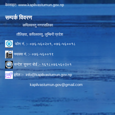
वेवसाइट:
www.kapilvastumun.gov.np
सम्पर्क विवरण
कपिलवस्तु नगरपालिका
तौलिहवा, कपिलवस्तु, लुम्बिनी प्रदेश
फोन नं. :- ०७६-५६०२०१, ०७६-५६००१८
फ्याक्स नं. :- ०७६-५६००१९
सन्देश सुचना बोर्ड :- १६१८०७६५६०२०१
इमेल :-
info@kapilvastumun.gov.np
kapilvastumun.gov@gmail.com