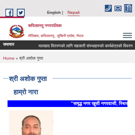
Skip to main content
English
Nepali
कपिलवस्तु नगरपालिका
तौलिहवा, कपिलवस्तु , लुम्बिनी प्रदेश, नेपाल
समाचार
मलखाद वितरणको लागि सहकारी संस्थाहरुको कार्यक्षेत्रको विवरण ।
You are here
Home
» श्री अशोक गुप्ता
श्री अशोक गुप्ता
हाम्रो नारा
"समृद्ध नगर खुसी नगरवासी, स्थिर र द