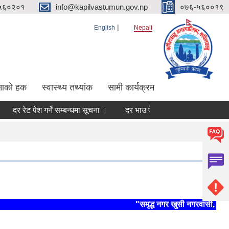
५६०२०१
info@kapilvastumun.gov.np
०७६-५६००१९
English
Nepali
नाको हक
स्वास्थ्य तथ्यांक
सामी कार्यक्रम
 रेट पेश गर्ने सम्बन्धमा सूचना ।
दर भाउ पेश गर्ने सम्बन्धमा ।
दर रेट पेश
"समृद्ध नगर खुसी नगरवासी, स्थिर 