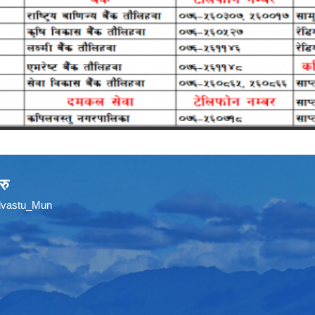
रु
ilvastu_Mun