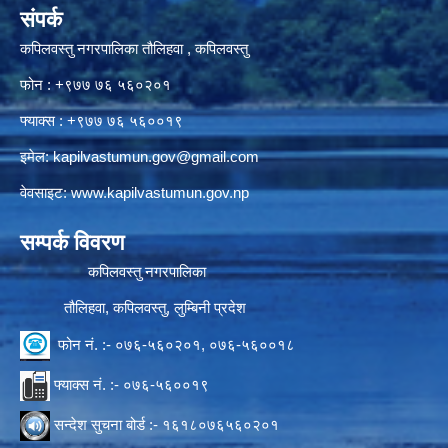
संपर्क
कपिलवस्तु नगरपालिका तौलिहवा , कपिलवस्तु
फोन : +९७७ ७६ ५६०२०१
फ्याक्स : +९७७ ७६ ५६००१९
इमेल:
kapilvastumun.gov@gmail.com
वेवसाइट:
www.kapilvastumun.gov.np
सम्पर्क विवरण
कपिलवस्तु नगरपालिका
तौलिहवा, कपिलवस्तु, लुम्बिनी प्रदेश
फोन नं. :- ०७६-५६०२०१, ०७६-५६००१८
फ्याक्स नं. :- ०७६-५६००१९
सन्देश सुचना बोर्ड :- १६१८०७६५६०२०१