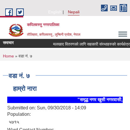
Skip to main content
English
Nepali
कपिलवस्तु नगरपालिका
तौलिहवा, कपिलवस्तु , लुम्बिनी प्रदेश, नेपाल
समाचार
मलखाद वितरणको लागि सहकारी संस्थाहरुको कार्यक्षेत्रको
You are here
Home
» वडा नं. ७
वडा नं. ७
हाम्रो नारा
"समृद्ध नगर खुसी नगरवासी, स्थि
Submitted on:
Sun, 09/30/2018 - 14:09
Population:
५७१५
Ward Contact Number: