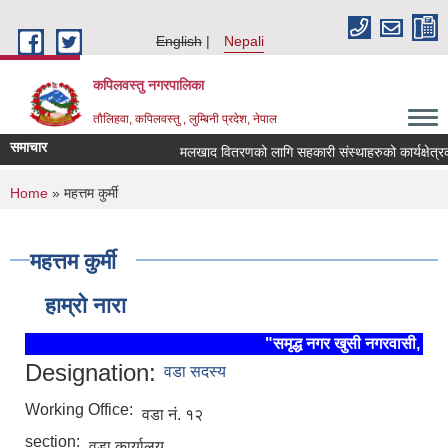
Skip to main content
English
Nepali
कपिलवस्तु नगरपालिका
तौलिहवा, कपिलवस्तु , लुम्बिनी प्रदेश, नेपाल
समाचार
मलखाद वितरणको लागि सहकारी संस्थाहरुको कार्यक्षेत्रको
You are here
Home
» महत्तम कुर्मी
महत्तम कुर्मी
हाम्रो नारा
"समृद्ध नगर खुसी नगरवासी, स्थि
Designation:
वडा सदस्य
Working Office:
वडा नं. १२
section:
वडा कार्यालय