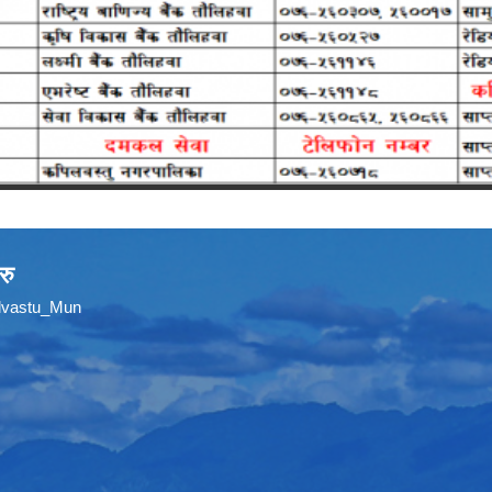
रु
ilvastu_Mun