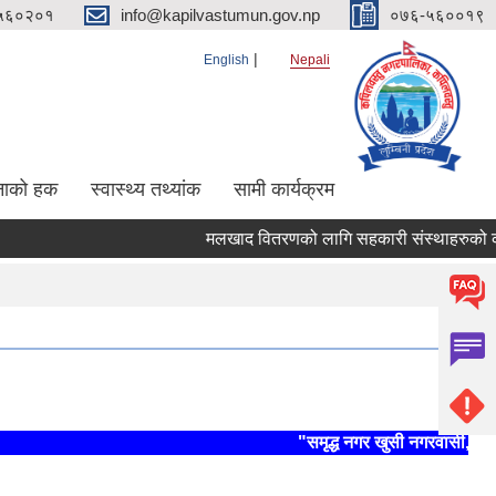
५६०२०१
info@kapilvastumun.gov.np
०७६-५६००१९
English
Nepali
नाको हक
स्वास्थ्य तथ्यांक
सामी कार्यक्रम
मलखाद वितरणको लागि सहकारी संस्थाहरुको कार्यक्षेत
"समृद्ध नगर खुसी नगरवासी, स्थिर 