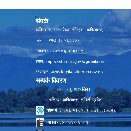
संपर्क
कपिलवस्तु नगरपालिका तौलिहवा , कपिलवस्तु
फोन : +९७७ ७६ ५६०२०१
फ्याक्स : +९७७ ७६ ५६००१९
इमेल:
kapilvastumun.gov@gmail.com
वेवसाइट:
www.kapilvastumun.gov.np
सम्पर्क विवरण
कपिलवस्तु नगरपालिका
तौलिहवा, कपिलवस्तु, लुम्बिनी प्रदेश
फोन नं. :- ०७६-५६०२०१, ०७६-५६००१८
फ्याक्स नं. :- ०७६-५६००१९