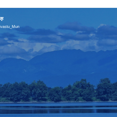
रु
ilvastu_Mun