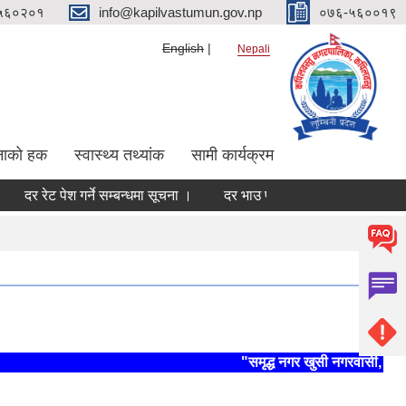
५६०२०१
info@kapilvastumun.gov.np
०७६-५६००१९
English
Nepali
नाको हक
स्वास्थ्य तथ्यांक
सामी कार्यक्रम
रेट पेश गर्ने सम्बन्धमा सूचना ।
दर भाउ पेश गर्ने सम्बन्धमा ।
दर रेट पेश
"समृद्ध नगर खुसी नगरवासी, स्थिर र