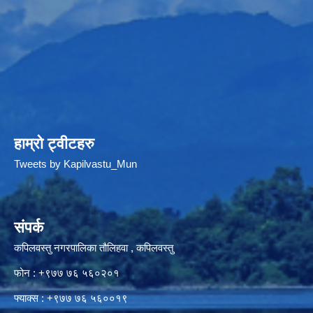
हाम्रो ट्वीटहरु
Tweets by Kapilvastu_Mun
संपर्क
कपिलवस्तु नगरपालिका तौलिहवा , कपिलवस्तु
फोन : +९७७ ७६ ५६०२०१
फ्याक्स : +९७७ ७६ ५६००१९