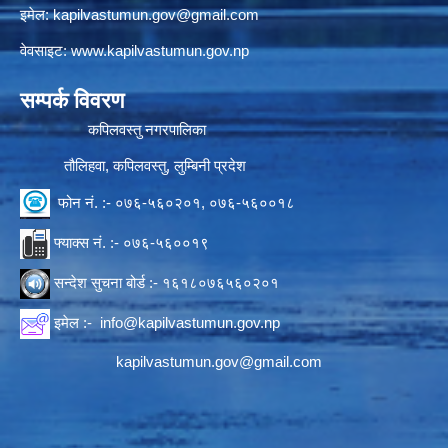
इमेल:
kapilvastumun.gov@gmail.com
वेवसाइट:
www.kapilvastumun.gov.np
सम्पर्क विवरण
कपिलवस्तु नगरपालिका
तौलिहवा, कपिलवस्तु, लुम्बिनी प्रदेश
फोन नं. :- ०७६-५६०२०१, ०७६-५६००१८
फ्याक्स नं. :- ०७६-५६००१९
सन्देश सुचना बोर्ड :- १६१८०७६५६०२०१
इमेल :-
info@kapilvastumun.gov.np
kapilvastumun.gov@gmail.com