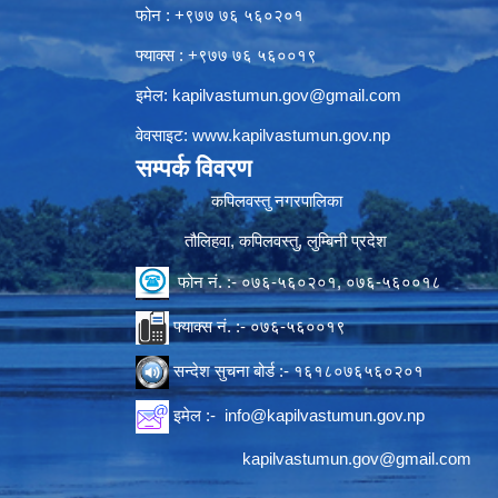
फोन : +९७७ ७६ ५६०२०१
फ्याक्स : +९७७ ७६ ५६००१९
इमेल:
kapilvastumun.gov@gmail.com
वेवसाइट:
www.kapilvastumun.gov.np
सम्पर्क विवरण
कपिलवस्तु नगरपालिका
तौलिहवा, कपिलवस्तु, लुम्बिनी प्रदेश
फोन नं. :- ०७६-५६०२०१, ०७६-५६००१८
फ्याक्स नं. :- ०७६-५६००१९
सन्देश सुचना बोर्ड :- १६१८०७६५६०२०१
इमेल :-
info@kapilvastumun.gov.np
kapilvastumun.gov@gmail.com