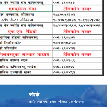
संपर्क
कपिलवस्तु नगरपालिका तौलिहवा , कपिलवस्तु