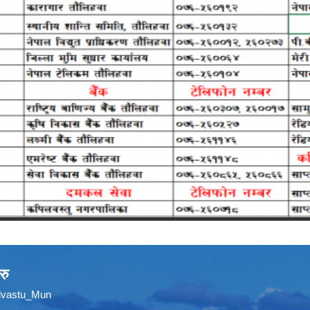
रु
ilvastu_Mun