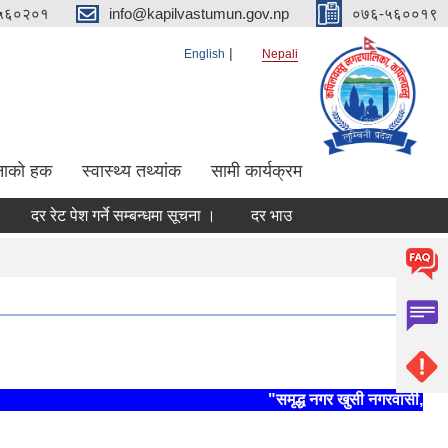
५६०२०१
info@kapilvastumun.gov.np
०७६-५६००१९
English
Nepali
नाको हक
स्वास्थ्य तथ्यांक
सामी कार्यक्रम
र रेट पेश गर्ने सम्बन्धमा सूचना ।
दर भाउ पेश गर्ने सम्बन्धमा ।
दर रेट पे
"समृद्ध नगर खुसी नगरवासी, स्थिर 