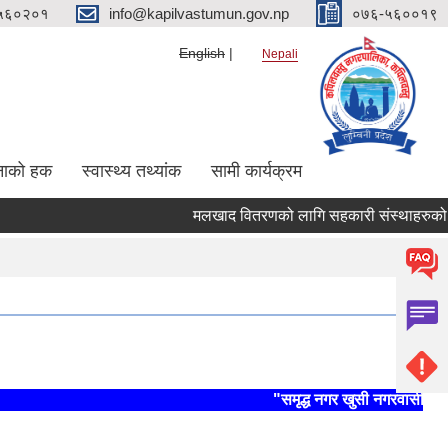
५६०२०१
info@kapilvastumun.gov.np
०७६-५६००१९
English
Nepali
नाको हक
स्वास्थ्य तथ्यांक
सामी कार्यक्रम
मलखाद वितरणको लागि सहकारी संस्थाहरुको कार्यक्षे
"समृद्ध नगर खुसी नगरवासी, स्थिर 