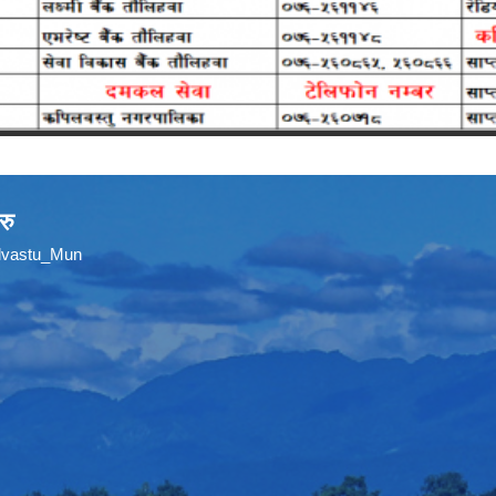
रु
ilvastu_Mun