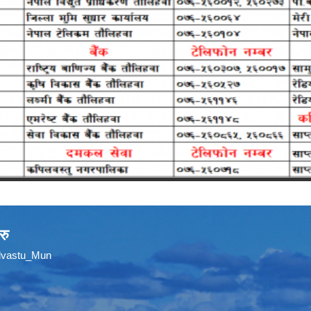
रु
ilvastu_Mun