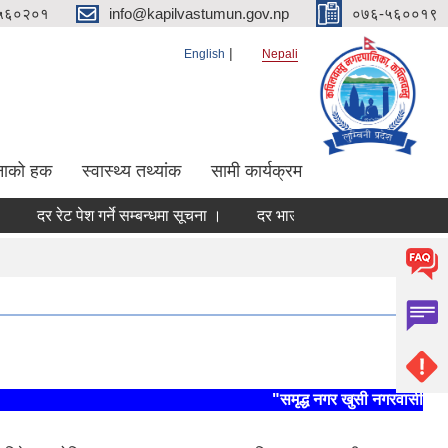
५६०२०१
info@kapilvastumun.gov.np
०७६-५६००१९
English
Nepali
नाको हक
स्वास्थ्य तथ्यांक
सामी कार्यक्रम
दर रेट पेश गर्ने सम्बन्धमा सूचना ।
दर भाउ पेश गर्ने सम्बन्धमा ।
दर रेट प
"समृद्ध नगर खुसी नगरवासी, स्थिर