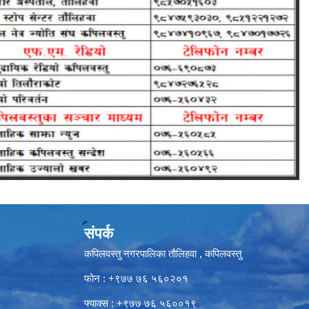
संपर्क
कपिलवस्तु नगरपालिका तौलिहवा , कपिलवस्तु
फोन : +९७७ ७६ ५६०२०१
फ्याक्स : +९७७ ७६ ५६००१९