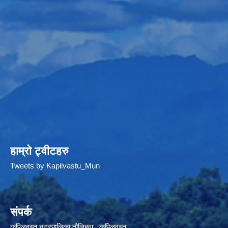
हाम्रो ट्वीटहरु
Tweets by Kapilvastu_Mun
संपर्क
कपिलवस्तु नगरपालिका तौलिहवा , कपिलवस्तु